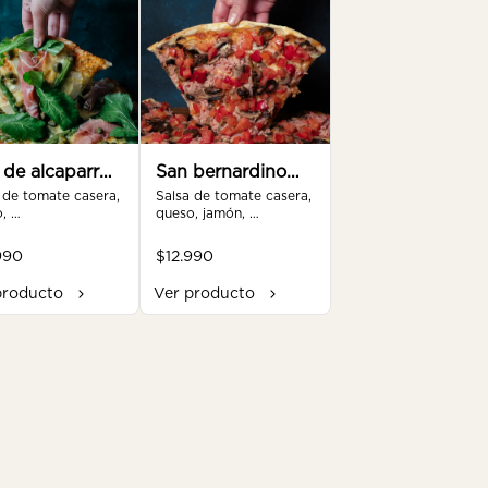
 de alcaparra
San bernardino
liar
 de tomate casera, 
familiar
Salsa de tomate casera, 
, 
queso, jamón, 
hofa,espárragos, 
champiñón, aceitunas, 
rras, rúcula, 
pimentón, tomate, 
990
$12.990
 serrano.
orégano.
producto
Ver producto