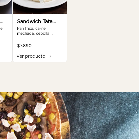
Sandwich Tata
e 
alerce
Pan frica, carne 
mechada, cebolla 
a, 
caramelizada, palta, 
 la 
tomate, mayonesa de la 
$7.890
casa.
Ver producto