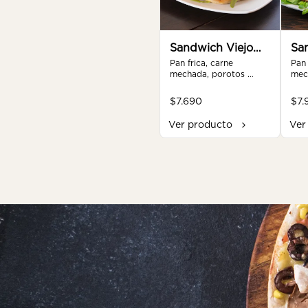
Sandwich Viejo
Sa
roble
Pan frica, carne 
ca
Pan 
mechada, porotos 
mech
verdes, tomate, ají oro, 
palt
mayonesa de la casa.
salt
$7.690
$7.
mant
car
Ver producto
Ver