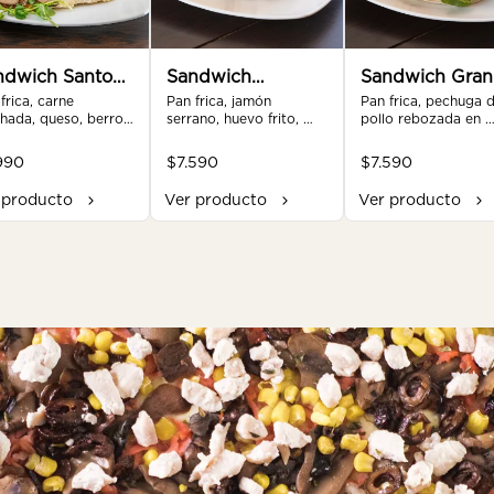
ndwich Santo
Sandwich
Sandwich Gran
nelo
frica, carne 
Arrayán
Pan frica, jamón 
araucaria
Pan frica, pechuga d
ada, queso, berros, 
serrano, huevo frito, 
pollo rebozada en 
a, champiñones 
queso, champiñones 
merken, queso, rúcul
eados a la 
salteados a la 
tomate, mayonesa de
990
$7.590
$7.590
equilla, cebolla 
mantequilla.
casa.
amelizada.
 producto
Ver producto
Ver producto