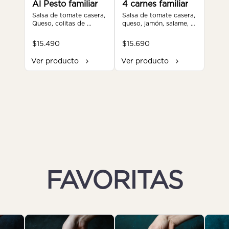
Al Pesto familiar
4 carnes familiar
Salsa de tomate casera, 
Salsa de tomate casera, 
Queso, colitas de 
queso, jamón, salame, 
camaron, pollo y pesto 
posta molida, pollo, 
de albahaca.
pimentón, tomate, 
$15.490
$15.690
orégano.
Ver producto
Ver producto
FAVORITAS