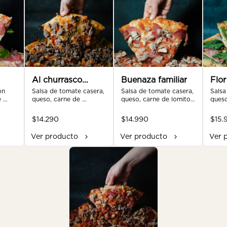
Al churrasco
Buenaza familiar
Flor
n 
familiar
Salsa de tomate casera, 
Salsa de tomate casera, 
fami
Salsa
 
queso, carne de 
queso, carne de lomito, 
queso
o, 
churrasco, aceitunas, 
tocino, salame, tomate, 
alcac
pimentón, tomate, 
orégano.
alcapa
$14.290
$14.990
$15.
orégano.
jamón
Ver producto
Ver producto
Ver 