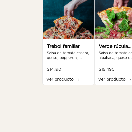
Trebol familiar
Verde rúcula
Salsa de tomate casera, 
familiar
Salsa de tomate co
queso, pepperoni, 
albahaca, queso de
jamón, champiñón, 
cabra, jamón serran
aceitunas.
rúcula.
$14.190
$15.490
Ver producto
Ver producto