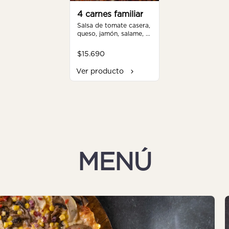
4 carnes familiar
Salsa de tomate casera, 
queso, jamón, salame, 
posta molida, pollo, 
pimentón, tomate, 
$15.690
orégano.
Ver producto
MENÚ