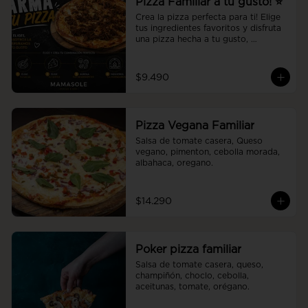
Pizza Familiar a tu gusto! ⭐
Crea la pizza perfecta para ti! Elige 
tus ingredientes favoritos y disfruta 
una pizza hecha a tu gusto, 
preparada al momento con la 
calidad y el sabor de Mamasole.
$9.490
Pizza Vegana Familiar
Salsa de tomate casera, Queso 
vegano, pimenton, cebolla morada, 
albahaca, oregano.
$14.290
Poker pizza familiar
Salsa de tomate casera, queso, 
champiñón, choclo, cebolla, 
aceitunas, tomate, orégano.