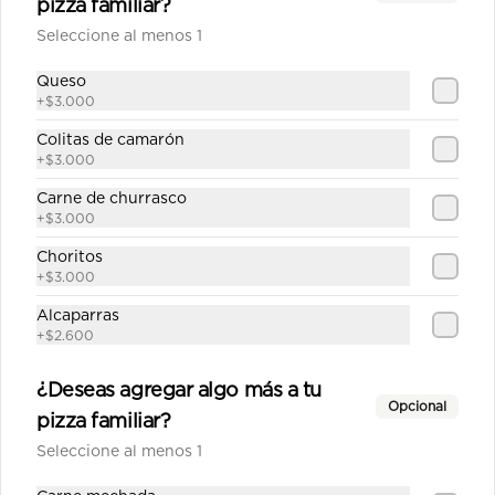
La huerta mediana
pizza familiar?
Salsa de tomate casera, queso, 
Seleccione al menos 1
champiñón, cebolla, alcachofa, 
choclo, pimentón, orégano.
Queso
+
$3.000
$12.590
Colitas de camarón
+
$3.000
Carne de churrasco
Maestranza mediana
+
$3.000
Salsa blanca casera, queso, pollo, 
jamón, champiñón, choclo, aceitunas, 
Choritos
orégano.
+
$3.000
Alcaparras
$12.790
+
$2.600
¿Deseas agregar algo más a tu
Mamasole Mediana
Opcional
pizza familiar?
Salsa de tomate casera, Queso, 
alcachofas, palmitos, pesto de 
Seleccione al menos 1
albahaca.