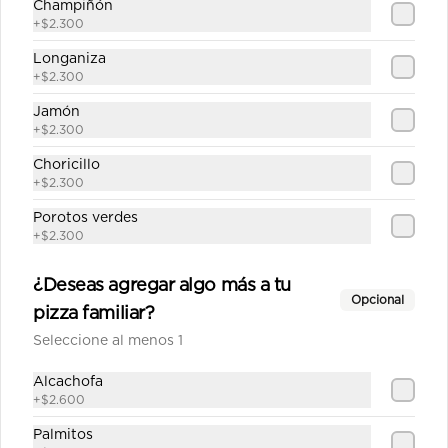
Champiñón
Salsa de tomate casera, queso, 
+
$2.300
jamón, pepperoni, cebolla, 
champiñón, aceitunas, pimiento 
Longaniza
verde.
+
$2.300
$12.790
Jamón
+
$2.300
Choricillo
Fugazza mediana
+
$2.300
Salsa de tomate casera, queso, 
Porotos verdes
cebolla cocida, aceitunas, orégano.
+
$2.300
¿Deseas agregar algo más a tu
$10.690
Opcional
pizza familiar?
Seleccione al menos 1
Gourmet mediana
Alcachofa
Salsa de tomate casera, queso, 
pepperoni, champiñón, posta molida, 
+
$2.600
orégano.
Palmitos