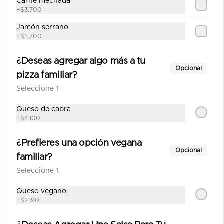
Carne mechada
+
$3.700
$13.190
Jamón serrano
+
$3.700
Margarita mediana
Salsa de tomate con albahaca, 
¿Deseas agregar algo más a tu
queso de cabra, albahaca fresca, 
Opcional
pizza familiar?
tomate.
Seleccione 1
$13.590
Queso de cabra
+
$4.100
Mechada mediana
¿Prefieres una opción vegana
Salsa de tomate casera, queso, 
Opcional
familiar?
carne mechada, choclo, aceitunas, 
orégano.
Seleccione 1
Queso vegano
$13.690
+
$2.190