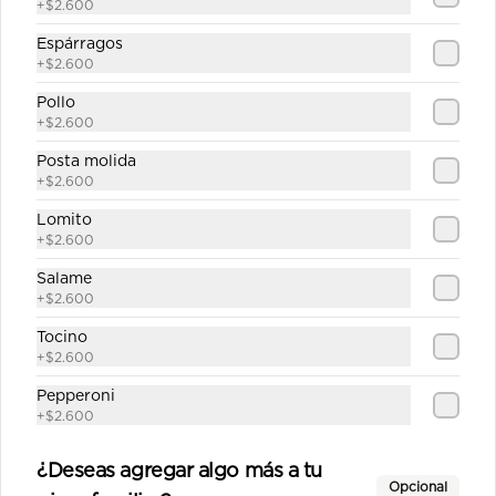
+
$2.600
$12.890
Espárragos
+
$2.600
Italiana mediana
Pollo
+
$2.600
Salsa de tomate casera, queso, 
jamón, aceitunas, pimentón, tomate, 
Posta molida
orégano.
+
$2.600
Lomito
$10.890
+
$2.600
Salame
La carreta mediana
+
$2.600
Salsa de tomate casera, queso, 
Tocino
jamón, palmitos, choclo, alcachofa, 
+
$2.600
aceitunas, orégano.
Pepperoni
+
$2.600
$12.690
¿Deseas agregar algo más a tu
Opcional