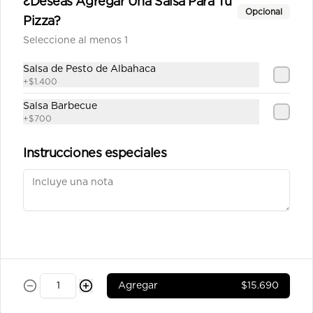
¿Deseas Agregar Una Salsa Para Tu
Mediterránea mediana
Opcional
Pizza?
Salsa de tomate casera, queso, 
chorizo, tocino, aceitunas, pimentón, 
Seleccione al menos 1
tomate y orégano.
Salsa de Pesto de Albahaca
$11.990
+
$1.400
Salsa Barbecue
+
$700
Napolitana mediana
Salsa de tomate casera, queso, 
Instrucciones especiales
tomate,aceitunas, pimentón orégano.
$10.390
Pepperoni mediana
Salsa de tomate casera, queso, 
pepperoni, orégano.
Agregar
$15.690