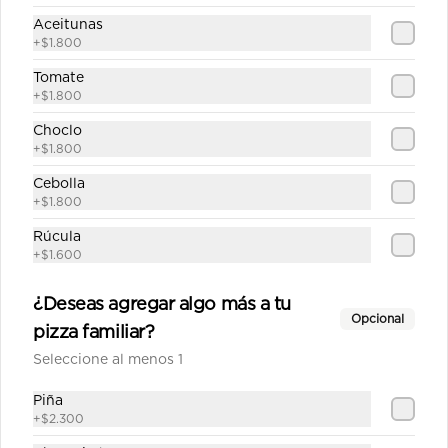
$12.690
Aceitunas
+
$1.800
Tomate
Española mediana
+
$1.800
Salsa de tomate casera, queso, 
jamón, choricillo, aceitunas, 
Choclo
pimentón, tomate, orégano.
+
$1.800
Cebolla
$11.690
+
$1.800
Rúcula
+
$1.600
Fantástica mediana
Salsa de tomate casera, queso, 
¿Deseas agregar algo más a tu
longaniza, carne de churrasco, 
Opcional
cebolla, pimentón, tomate, orégano.
pizza familiar?
Seleccione al menos 1
$12.790
Piña
+
$2.300
Fiesta pepperoni mediana