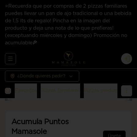
⭐Recuerda que por compras de 2 pizzas familiares
puedes llevar un pan de ajo tradicional o una bebida
de 1,5 lts de regalo! Pincha en la imagen del
producto y deja una nota de lo que prefieras!
(exceptuando miércoles y domingo) Promoción no
acumulable🍕
Abrir menu de navegación
Logi
¿Dónde quieres pedir?
Favoritos
Pizzas familiares
Pizzas medianas
San
Acumula
Puntos
Mamasole
Únete