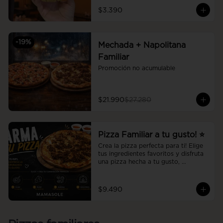
$3.390
-
19
%
Mechada + Napolitana
Familiar
Promoción no acumulable
$21.990
$27.280
Pizza Familiar a tu gusto! ⭐
Crea la pizza perfecta para ti! Elige 
tus ingredientes favoritos y disfruta 
una pizza hecha a tu gusto, 
preparada al momento con la 
calidad y el sabor de Mamasole.
$9.490