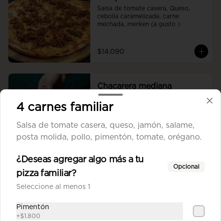
Salsa de tomate casera, Queso, 
cebolla caramelizada, carne 
mechada, merken (a gusto )
$14.090
Chacarera mediana
Salsa de tomate casera, queso, 
4 carnes familiar
porotos verdes, posta molida, ají 
oro, tomate.
Salsa de tomate casera, queso, jamón, salame,
posta molida, pollo, pimentón, tomate, orégano.
$13.390
¿Deseas agregar algo más a tu
Opcional
pizza familiar?
Combo pizza mediana
Salsa de tomate casera, queso, 
Seleccione al menos 1
jamón, salame, choricillo, posta 
molida, pollo, tomate, orégano.
Pimentón
+
$1.800