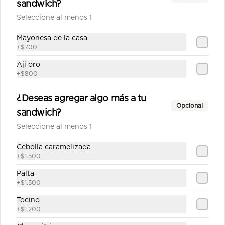
sandwich?
Salsa de tomate casera, queso, 
Seleccione al menos 1
jamón, pepperoni, cebolla, 
champiñón, aceitunas, pimiento 
verde.
Mayonesa de la casa
+
$700
$12.790
Ají oro
+
$800
Fugazza mediana
¿Deseas agregar algo más a tu
Salsa de tomate casera, queso, 
Opcional
cebolla cocida, aceitunas, orégano.
sandwich?
Seleccione al menos 1
$10.690
Cebolla caramelizada
+
$1.500
Palta
Gourmet mediana
+
$1.500
Salsa de tomate casera, queso, 
pepperoni, champiñón, posta molida, 
Tocino
orégano.
+
$1.200