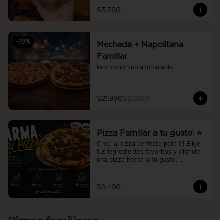
$3.390
-
19
%
Mechada + Napolitana
Familiar
Promoción no acumulable
$21.990
$27.280
Pizza Familiar a tu gusto! ⭐
Crea la pizza perfecta para ti! Elige 
tus ingredientes favoritos y disfruta 
una pizza hecha a tu gusto, 
preparada al momento con la 
calidad y el sabor de Mamasole.
$9.490