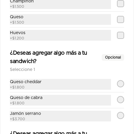
Champiñón
$12.890
+
$1.500
Queso
+
$1.500
Italiana mediana
Huevos
Salsa de tomate casera, queso, 
+
$1.200
jamón, aceitunas, pimentón, tomate, 
orégano.
¿Deseas agregar algo más a tu
Opcional
$10.890
sandwich?
Seleccione 1
La carreta mediana
Queso cheddar
+
$1.800
Salsa de tomate casera, queso, 
jamón, palmitos, choclo, alcachofa, 
aceitunas, orégano.
Queso de cabra
+
$1.800
Jamón serrano
$12.690
+
$3.700