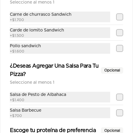
Seleccione al menos 1
$13.190
Carne de churrasco Sandwich
+
$1.700
Margarita mediana
Carde de lomito Sandwich
Salsa de tomate con albahaca, 
+
$1.500
queso de cabra, albahaca fresca, 
tomate.
Pollo sandwich
+
$1.600
$13.590
¿Deseas Agregar Una Salsa Para Tu
Opcional
Pizza?
Mechada mediana
Seleccione al menos 1
Salsa de tomate casera, queso, 
carne mechada, choclo, aceitunas, 
Salsa de Pesto de Albahaca
orégano.
+
$1.400
Salsa Barbecue
$13.690
+
$700
Escoge tu proteína de preferencia
Opcional