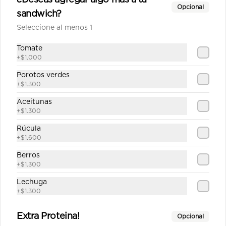
¿Deseas agregar algo más a tu
La huerta mediana
Opcional
sandwich?
Salsa de tomate casera, queso, 
champiñón, cebolla, alcachofa, 
Seleccione al menos 1
choclo, pimentón, orégano.
Tomate
$12.590
+
$1.000
Porotos verdes
+
$1.300
Maestranza mediana
Aceitunas
Salsa blanca casera, queso, pollo, 
+
$1.300
jamón, champiñón, choclo, aceitunas, 
orégano.
Rúcula
+
$1.600
$12.790
Berros
+
$1.300
Lechuga
Mamasole Mediana
+
$1.300
Salsa de tomate casera, Queso, 
alcachofas, palmitos, pesto de 
albahaca.
Extra Proteina!
Opcional