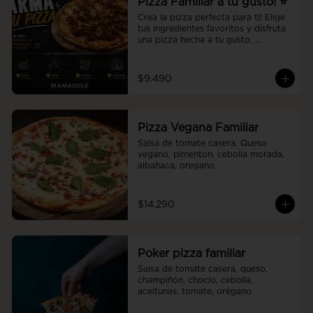
Pizza Familiar a tu gusto! ⭐
Crea la pizza perfecta para ti! Elige 
tus ingredientes favoritos y disfruta 
una pizza hecha a tu gusto, 
preparada al momento con la 
calidad y el sabor de Mamasole.
$9.490
Pizza Vegana Familiar
Salsa de tomate casera, Queso 
vegano, pimenton, cebolla morada, 
albahaca, oregano.
$14.290
Poker pizza familiar
Salsa de tomate casera, queso, 
champiñón, choclo, cebolla, 
aceitunas, tomate, orégano.