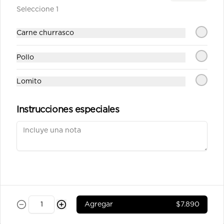
Mediterránea mediana
Seleccione 1
Salsa de tomate casera, queso, 
chorizo, tocino, aceitunas, pimentón, 
tomate y orégano.
Carne churrasco
Pollo
$11.990
Lomito
Napolitana mediana
Salsa de tomate casera, queso, 
Instrucciones especiales
tomate,aceitunas, pimentón orégano.
$10.390
Pepperoni mediana
Salsa de tomate casera, queso, 
pepperoni, orégano.
Agregar
$7.890