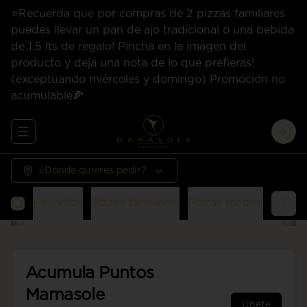
⭐Recuerda que por compras de 2 pizzas familiares
puedes llevar un pan de ajo tradicional o una bebida
de 1,5 lts de regalo! Pincha en la imagen del
producto y deja una nota de lo que prefieras!
(exceptuando miércoles y domingo) Promoción no
acumulable🍕
Abrir menu de navegación
Logi
¿Dónde quieres pedir?
Favoritos
Pizzas familiares
Pizzas medianas
San
Acumula
Puntos
Mamasole
Únete