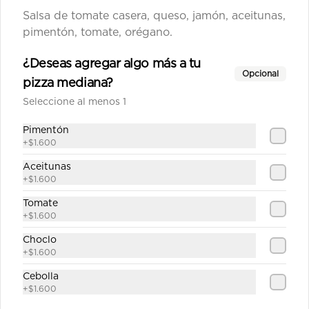
$12.690
Salsa de tomate casera, queso, jamón, aceitunas,
pimentón, tomate, orégano.
Española mediana
¿Deseas agregar algo más a tu
Opcional
Salsa de tomate casera, queso, 
pizza mediana?
jamón, choricillo, aceitunas, 
pimentón, tomate, orégano.
Seleccione al menos 1
Pimentón
$11.690
+
$1.600
Aceitunas
+
$1.600
Fantástica mediana
Salsa de tomate casera, queso, 
Tomate
longaniza, carne de churrasco, 
+
$1.600
cebolla, pimentón, tomate, orégano.
Choclo
+
$1.600
$12.790
Cebolla
+
$1.600
Fiesta pepperoni mediana