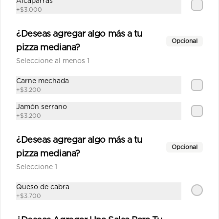
Alcaparras
+
$3.000
$13.190
¿Deseas agregar algo más a tu
Opcional
Margarita mediana
pizza mediana?
Salsa de tomate con albahaca, 
Seleccione al menos 1
queso de cabra, albahaca fresca, 
tomate.
Carne mechada
+
$3.200
$13.590
Jamón serrano
+
$3.200
Mechada mediana
¿Deseas agregar algo más a tu
Salsa de tomate casera, queso, 
Opcional
pizza mediana?
carne mechada, choclo, aceitunas, 
orégano.
Seleccione 1
Queso de cabra
$13.690
+
$3.700