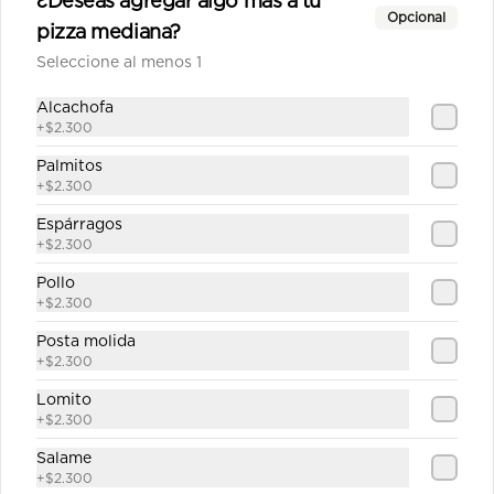
¿Deseas agregar algo más a tu
Opcional
$12.890
pizza mediana?
Seleccione al menos 1
Italiana mediana
Alcachofa
Salsa de tomate casera, queso, 
+
$2.300
jamón, aceitunas, pimentón, tomate, 
orégano.
Palmitos
+
$2.300
$10.890
Espárragos
+
$2.300
Pollo
La carreta mediana
+
$2.300
Salsa de tomate casera, queso, 
Posta molida
jamón, palmitos, choclo, alcachofa, 
aceitunas, orégano.
+
$2.300
Lomito
$12.690
+
$2.300
Salame
+
$2.300