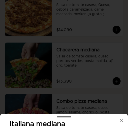
Salsa de tomate casera, Queso, 
cebolla caramelizada, carne 
mechada, merken (a gusto )
$14.090
Chacarera mediana
Salsa de tomate casera, queso, 
porotos verdes, posta molida, ají 
oro, tomate.
$13.390
Combo pizza mediana
Salsa de tomate casera, queso, 
jamón, salame, choricillo, posta 
molida, pollo, tomate, orégano.
Italiana mediana