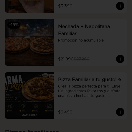
$3.390
-
19
%
Mechada + Napolitana
Familiar
Promoción no acumulable
$21.990
$27.280
Pizza Familiar a tu gusto! ⭐
Crea la pizza perfecta para ti! Elige 
tus ingredientes favoritos y disfruta 
una pizza hecha a tu gusto, 
preparada al momento con la 
calidad y el sabor de Mamasole.
$9.490