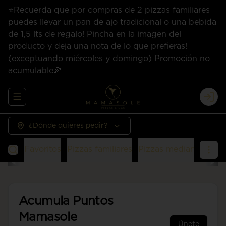
⭐Recuerda que por compras de 2 pizzas familiares
puedes llevar un pan de ajo tradicional o una bebida
de 1,5 lts de regalo! Pincha en la imagen del
producto y deja una nota de lo que prefieras!
(exceptuando miércoles y domingo) Promoción no
acumulable🍕
Abrir menu de navegación
Logi
¿Dónde quieres pedir?
Favoritos
Pizzas familiares
Pizzas medianas
San
Acumula
Puntos
Mamasole
Únete