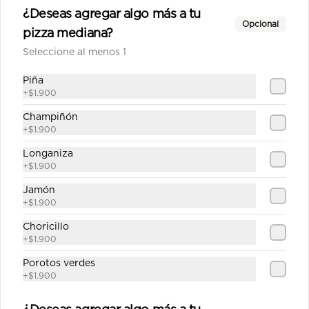
¿Deseas agregar algo más a tu
Salsa de tomate casera, queso, 
Opcional
jamón, pepperoni, cebolla, 
pizza mediana?
champiñón, aceitunas, pimiento 
verde.
Seleccione al menos 1
$12.790
Piña
+
$1.900
Champiñón
Fugazza mediana
+
$1.900
Salsa de tomate casera, queso, 
cebolla cocida, aceitunas, orégano.
Longaniza
+
$1.900
Jamón
$10.690
+
$1.900
Choricillo
+
$1.900
Gourmet mediana
Porotos verdes
Salsa de tomate casera, queso, 
pepperoni, champiñón, posta molida, 
+
$1.900
orégano.