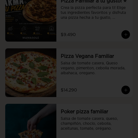
Pizza Familiar a tu gusto! ⭐
Crea la pizza perfecta para ti! Elige 
tus ingredientes favoritos y disfruta 
una pizza hecha a tu gusto, 
preparada al momento con la 
calidad y el sabor de Mamasole.
$9.490
Pizza Vegana Familiar
Salsa de tomate casera, Queso 
vegano, pimenton, cebolla morada, 
albahaca, oregano.
$14.290
Poker pizza familiar
Salsa de tomate casera, queso, 
champiñón, choclo, cebolla, 
aceitunas, tomate, orégano.