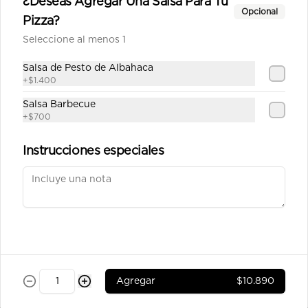
¿Deseas Agregar Una Salsa Para Tu
Mediterránea mediana
Opcional
Pizza?
Salsa de tomate casera, queso, 
chorizo, tocino, aceitunas, pimentón, 
Seleccione al menos 1
tomate y orégano.
Salsa de Pesto de Albahaca
$11.990
+
$1.400
Salsa Barbecue
+
$700
Napolitana mediana
Salsa de tomate casera, queso, 
Instrucciones especiales
tomate,aceitunas, pimentón orégano.
$10.390
Pepperoni mediana
Salsa de tomate casera, queso, 
pepperoni, orégano.
Agregar
$10.890