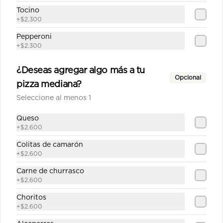
La huerta mediana
Tocino
Salsa de tomate casera, queso, 
+
$2.300
champiñón, cebolla, alcachofa, 
choclo, pimentón, orégano.
Pepperoni
+
$2.300
$12.590
¿Deseas agregar algo más a tu
Opcional
pizza mediana?
Maestranza mediana
Seleccione al menos 1
Salsa blanca casera, queso, pollo, 
jamón, champiñón, choclo, aceitunas, 
Queso
orégano.
+
$2.600
Colitas de camarón
$12.790
+
$2.600
Carne de churrasco
Mamasole Mediana
+
$2.600
Salsa de tomate casera, Queso, 
Choritos
alcachofas, palmitos, pesto de 
+
$2.600
albahaca.