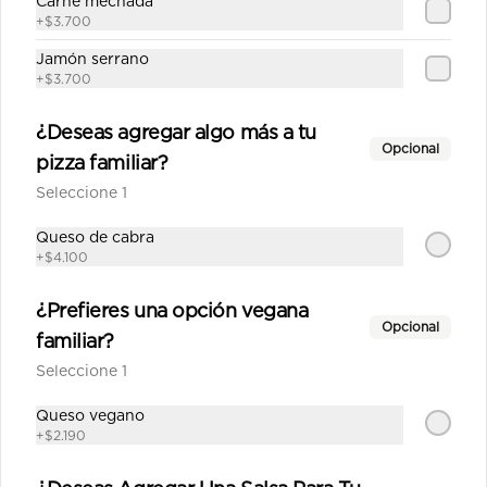
Carne mechada
+
$3.700
$13.190
Jamón serrano
+
$3.700
Margarita mediana
Salsa de tomate con albahaca, 
¿Deseas agregar algo más a tu
queso de cabra, albahaca fresca, 
Opcional
pizza familiar?
tomate.
Seleccione 1
$13.590
Queso de cabra
+
$4.100
Mechada mediana
¿Prefieres una opción vegana
Salsa de tomate casera, queso, 
Opcional
familiar?
carne mechada, choclo, aceitunas, 
orégano.
Seleccione 1
Queso vegano
$13.690
+
$2.190