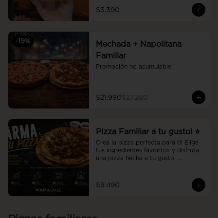
$3.390
-
19
%
Mechada + Napolitana
Familiar
Promoción no acumulable
$21.990
$27.280
Pizza Familiar a tu gusto! ⭐
Crea la pizza perfecta para ti! Elige 
tus ingredientes favoritos y disfruta 
una pizza hecha a tu gusto, 
preparada al momento con la 
calidad y el sabor de Mamasole.
$9.490