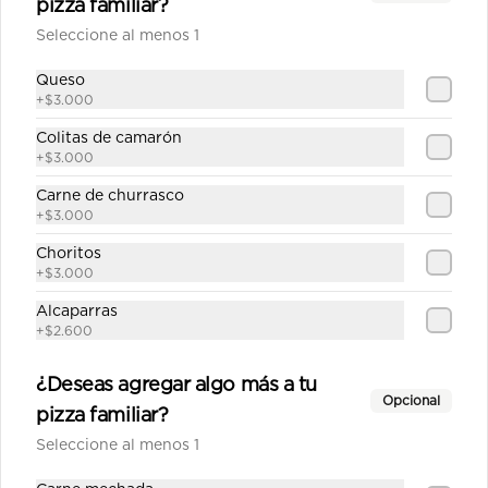
La huerta mediana
pizza familiar?
Salsa de tomate casera, queso, 
Seleccione al menos 1
champiñón, cebolla, alcachofa, 
choclo, pimentón, orégano.
Queso
+
$3.000
$12.590
Colitas de camarón
+
$3.000
Carne de churrasco
Maestranza mediana
+
$3.000
Salsa blanca casera, queso, pollo, 
jamón, champiñón, choclo, aceitunas, 
Choritos
orégano.
+
$3.000
Alcaparras
$12.790
+
$2.600
¿Deseas agregar algo más a tu
Mamasole Mediana
Opcional
pizza familiar?
Salsa de tomate casera, Queso, 
alcachofas, palmitos, pesto de 
Seleccione al menos 1
albahaca.