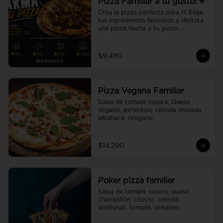
Pizza Familiar a tu gusto! ⭐
Crea la pizza perfecta para ti! Elige 
tus ingredientes favoritos y disfruta 
una pizza hecha a tu gusto, 
preparada al momento con la 
calidad y el sabor de Mamasole.
$9.490
Pizza Vegana Familiar
Salsa de tomate casera, Queso 
vegano, pimenton, cebolla morada, 
albahaca, oregano.
$14.290
Poker pizza familiar
Salsa de tomate casera, queso, 
champiñón, choclo, cebolla, 
aceitunas, tomate, orégano.