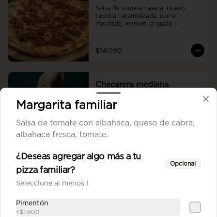
Salsa de tomate casera, Queso, 
cebolla caramelizada, carne 
mechada, merken (a gusto )
$14.090
Chacarera mediana
Salsa de tomate casera, queso, 
Margarita familiar
porotos verdes, posta molida, ají 
oro, tomate.
Salsa de tomate con albahaca, queso de cabra,
albahaca fresca, tomate.
$13.390
¿Deseas agregar algo más a tu
Opcional
pizza familiar?
Combo pizza mediana
Salsa de tomate casera, queso, 
Seleccione al menos 1
jamón, salame, choricillo, posta 
molida, pollo, tomate, orégano.
Pimentón
+
$1.800