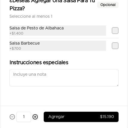
¿Deseas Agregar Una Salsa Para Tu
Mediterránea mediana
Opcional
Pizza?
Salsa de tomate casera, queso, 
chorizo, tocino, aceitunas, pimentón, 
Seleccione al menos 1
tomate y orégano.
Salsa de Pesto de Albahaca
$11.990
+
$1.400
Salsa Barbecue
+
$700
Napolitana mediana
Salsa de tomate casera, queso, 
Instrucciones especiales
tomate,aceitunas, pimentón orégano.
$10.390
Pepperoni mediana
Salsa de tomate casera, queso, 
pepperoni, orégano.
Agregar
$15.190