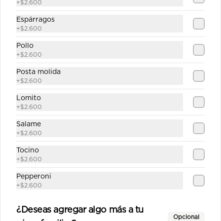
+
$2.600
$12.890
Espárragos
+
$2.600
Italiana mediana
Pollo
+
$2.600
Salsa de tomate casera, queso, 
jamón, aceitunas, pimentón, tomate, 
Posta molida
orégano.
+
$2.600
Lomito
$10.890
+
$2.600
Salame
La carreta mediana
+
$2.600
Salsa de tomate casera, queso, 
Tocino
jamón, palmitos, choclo, alcachofa, 
+
$2.600
aceitunas, orégano.
Pepperoni
+
$2.600
$12.690
¿Deseas agregar algo más a tu
Opcional