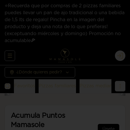
⭐Recuerda que por compras de 2 pizzas familiares
puedes llevar un pan de ajo tradicional o una bebida
de 1,5 lts de regalo! Pincha en la imagen del
producto y deja una nota de lo que prefieras!
(exceptuando miércoles y domingo) Promoción no
acumulable🍕
Abrir menu de navegación
Logi
¿Dónde quieres pedir?
Favoritos
Pizzas familiares
Pizzas medianas
San
Acumula
Puntos
Mamasole
Únete