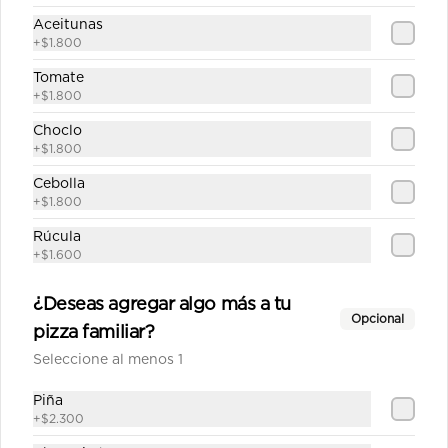
$12.690
Aceitunas
+
$1.800
Tomate
Española mediana
+
$1.800
Salsa de tomate casera, queso, 
jamón, choricillo, aceitunas, 
Choclo
pimentón, tomate, orégano.
+
$1.800
Cebolla
$11.690
+
$1.800
Rúcula
+
$1.600
Fantástica mediana
Salsa de tomate casera, queso, 
¿Deseas agregar algo más a tu
longaniza, carne de churrasco, 
Opcional
cebolla, pimentón, tomate, orégano.
pizza familiar?
Seleccione al menos 1
$12.790
Piña
+
$2.300
Fiesta pepperoni mediana