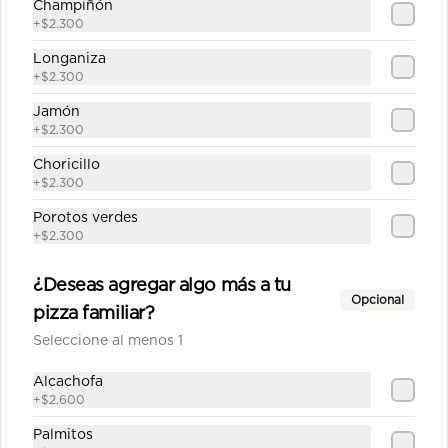
Champiñón
Salsa de tomate casera, queso, 
+
$2.300
jamón, pepperoni, cebolla, 
champiñón, aceitunas, pimiento 
Longaniza
verde.
+
$2.300
$12.790
Jamón
+
$2.300
Choricillo
Fugazza mediana
+
$2.300
Salsa de tomate casera, queso, 
Porotos verdes
cebolla cocida, aceitunas, orégano.
+
$2.300
¿Deseas agregar algo más a tu
$10.690
Opcional
pizza familiar?
Seleccione al menos 1
Gourmet mediana
Alcachofa
Salsa de tomate casera, queso, 
pepperoni, champiñón, posta molida, 
+
$2.600
orégano.
Palmitos