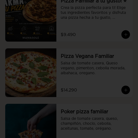
Pizza Familiar a tu gusto! ⭐
Crea la pizza perfecta para ti! Elige 
tus ingredientes favoritos y disfruta 
una pizza hecha a tu gusto, 
preparada al momento con la 
calidad y el sabor de Mamasole.
$9.490
Pizza Vegana Familiar
Salsa de tomate casera, Queso 
vegano, pimenton, cebolla morada, 
albahaca, oregano.
$14.290
Poker pizza familiar
Salsa de tomate casera, queso, 
champiñón, choclo, cebolla, 
aceitunas, tomate, orégano.