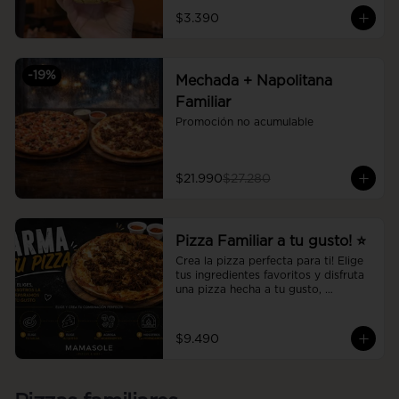
$3.390
-
19
%
Mechada + Napolitana
Familiar
Promoción no acumulable
$21.990
$27.280
Pizza Familiar a tu gusto! ⭐
Crea la pizza perfecta para ti! Elige 
tus ingredientes favoritos y disfruta 
una pizza hecha a tu gusto, 
preparada al momento con la 
calidad y el sabor de Mamasole.
$9.490