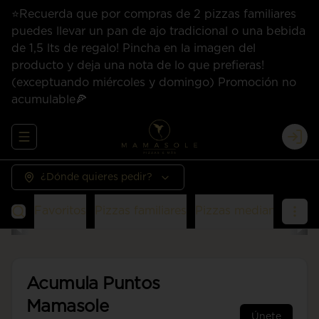
⭐Recuerda que por compras de 2 pizzas familiares
puedes llevar un pan de ajo tradicional o una bebida
de 1,5 lts de regalo! Pincha en la imagen del
producto y deja una nota de lo que prefieras!
(exceptuando miércoles y domingo) Promoción no
acumulable🍕
Abrir menu de navegación
Logi
¿Dónde quieres pedir?
Favoritos
Pizzas familiares
Pizzas medianas
San
Acumula
Puntos
Mamasole
Únete