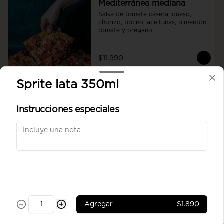
Mediterránea mediana
Salsa de tomate casera, queso, 
chorizo, tocino, aceitunas, pimentón, 
tomate y orégano.
$11.990
Sprite lata 350ml
Napolitana mediana
Salsa de tomate casera, queso, 
Instrucciones especiales
tomate,aceitunas, pimentón orégano.
$10.390
Pepperoni mediana
Salsa de tomate casera, queso, 
pepperoni, orégano.
Agregar
$1.890