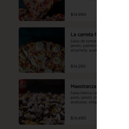
$14.990
La carreta familiar
Salsa de tomate casera, queso, 
jamón, palmitos, choclo, 
alcachofa, aceitunas, orégano.
$14.290
Maestranza familiar
Salsa blanca casera, queso, 
pollo, jamón, champiñón, choclo, 
aceitunas, orégano.
$14.490