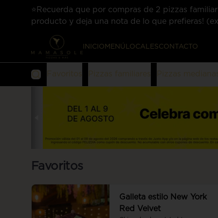
⭐Recuerda que por compras de 2 pizzas familiares
producto y deja una nota de lo que prefieras! 
INICIO
MENÚ
LOCALES
CONTACTO
Favoritos
Pizzas familiares
Pizzas mediana
Favoritos
Galleta estilo New York
Red Velvet