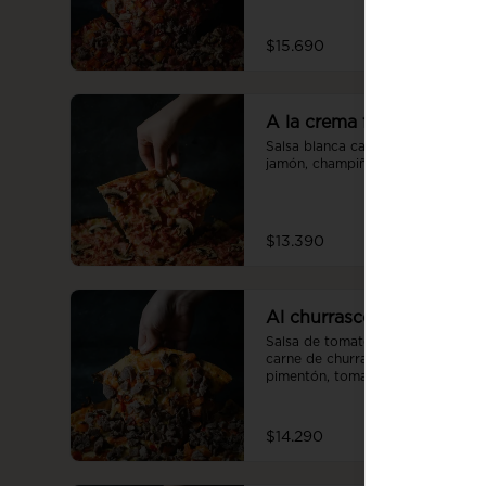
orégano.
$15.690
A la crema familiar
Salsa blanca casera, queso, 
jamón, champiñón, tocino.
$13.390
Al churrasco familiar
Salsa de tomate casera, queso, 
carne de churrasco, aceitunas, 
pimentón, tomate, orégano.
$14.290