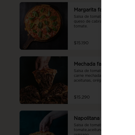
Margarita familiar
Salsa de tomate con albahaca, 
queso de cabra, albahaca fresca, 
tomate.
$15.190
Mechada familiar
Salsa de tomate casera, queso, 
carne mechada, choclo, 
aceitunas, orégano.
$15.290
Napolitana familiar
Salsa de tomate casera, queso, 
tomate,aceitunas, pimentón 
orégano.