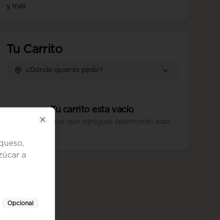
y más
Tu Carrito
¿Dónde quieres pedir?
Tu carrito esta vacío
Los productos que agregues aparecerán aquí
Close
 queso,
zúcar a
Opcional