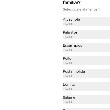
familiar?
Seleccione al menos 1
$15.990
Alcachofa
+
$2.600
Chacarera familiar
Palmitos
Salsa de tomate casera, queso, 
+
$2.600
porotos verdes, posta molida, ají 
oro, tomate.
Espárragos
+
$2.600
$14.990
Pollo
+
$2.600
Posta molida
Española familiar
+
$2.600
Salsa de tomate casera, queso, 
jamón, choricillo, aceitunas, 
Lomito
pimentón, tomate, orégano.
+
$2.600
Salame
$13.290
+
$2.600