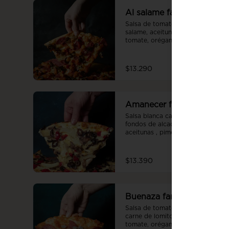
Al salame familiar
Salsa de tomate casera, queso, 
salame, aceitunas, pimentón, 
tomate, orégano.
$13.290
Amanecer familiar
Salsa blanca casera, queso, 
fondos de alcachofa, champiñón, 
aceitunas , pimentón.
$13.390
Buenaza familiar
Salsa de tomate casera, queso, 
carne de lomito, tocino, salame, 
tomate, orégano.