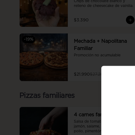
Chips de chocolate blanco y 
relleno de cheesecake de vainilla.
$3.390
-
19
%
Mechada + Napolitana
Familiar
Promoción no acumulable
$21.990
$27.280
Pizzas familiares
4 carnes familiar
Salsa de tomate casera, queso, 
jamón, salame, posta molida, 
pollo, pimentón, tomate, 