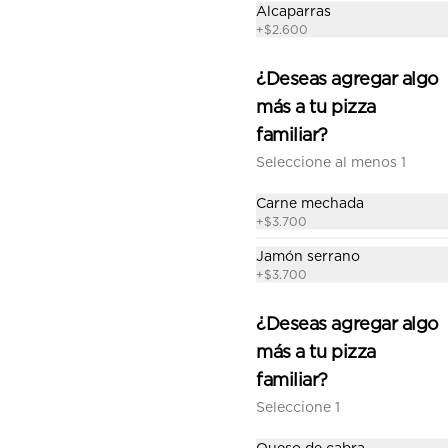
Alcaparras
+
$2.600
$12.490
¿Deseas agregar algo
más a tu pizza
La huerta familiar
familiar?
Salsa de tomate casera, queso, 
champiñón, cebolla, alcachofa, 
Seleccione al menos 1
choclo, pimentón, orégano.
Carne mechada
+
$3.700
$14.190
Jamón serrano
+
$3.700
Mamasole familiar
¿Deseas agregar algo
Salsa de tomate casera, Queso, 
alcachofas, palmito, pesto de 
más a tu pizza
albahaca.
familiar?
Seleccione 1
$14.790