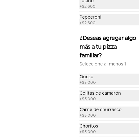
Tocino
+
$2.600
Fiesta pepperoni
familiar
Pepperoni
+
$2.600
Salsa de tomate casera, queso, 
jamón, pepperoni, cebolla, 
champiñón, aceitunas, pimiento 
¿Deseas agregar algo
verde.
$14.390
más a tu pizza
familiar?
Seleccione al menos 1
Fugazza familiar
Salsa de tomate casera, queso, 
Queso
cebolla frita, aceitunas, orégano.
+
$3.000
Colitas de camarón
$12.290
+
$3.000
Carne de churrasco
+
$3.000
Italiana familiar
Choritos
Salsa de tomate casera, queso, 
+
$3.000
jamón, aceitunas, pimentón, 
tomate, orégano.