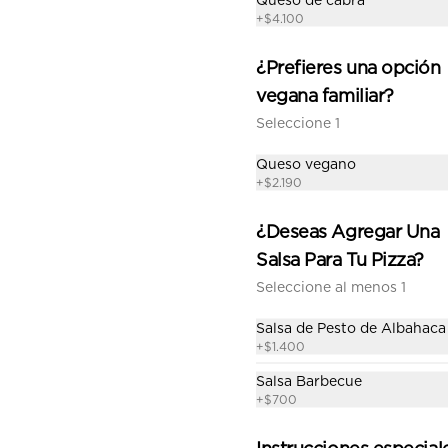
Queso de cabra
+
$4.100
-
19
%
Mechada + Napolitana
Familiar
¿Prefieres una opción
Promoción no acumulable
vegana familiar?
Seleccione 1
$21.990
$27.280
Queso vegano
+
$2.190
Mediterránea familiar
¿Deseas Agregar Una
Salsa de tomate casera, queso, 
chorizo, tocino, aceitunas, 
Salsa Para Tu Pizza?
pimentón, tomate y orégano.
Seleccione al menos 1
$13.590
Salsa de Pesto de Albahaca
+
$1.400
Salsa Barbecue
Pepperoni familiar
+
$700
Salsa de tomate casera, queso, 
pepperoni y orégano.