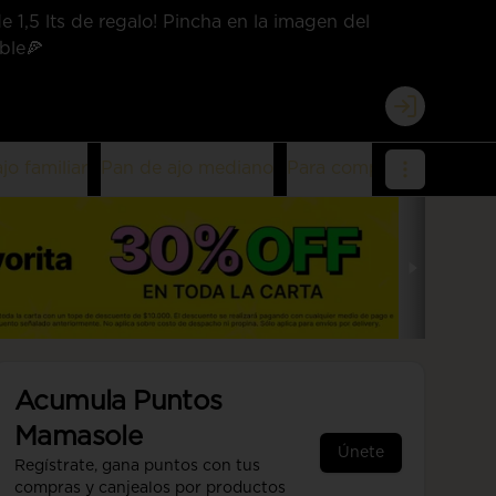
 1,5 lts de regalo! Pincha en la imagen del
ble🍕
Login
jo familiar
Pan de ajo mediano
Para compartir
Moment
Acumula
Puntos
Mamasole
Únete
Regístrate, gana puntos con tus
compras y canjealos por productos