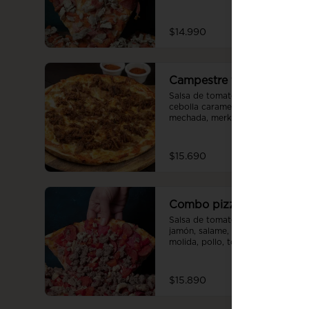
$14.990
Campestre familiar
Salsa de tomate casera, Queso, 
cebolla caramelizada, carne 
mechada, merken (a gusto )
$15.690
Combo pizza familiar
Salsa de tomate casera, queso, 
jamón, salame, choricillo, posta 
molida, pollo, tomate, orégano.
$15.890