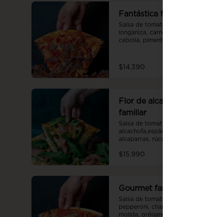
Fantástica familiar
Salsa de tomate casera, queso, 
longaniza, carne de churrasco, 
cebolla, pimentón, tomate, 
orégano.
$14.390
Flor de alcaparra
familiar
Salsa de tomate casera, queso, 
alcachofa,espárragos, 
alcaparras, rúcula, jamón 
serrano.
$15.990
Gourmet familiar
Salsa de tomate casera, queso, 
pepperoni, champiñón, posta 
molida, orégano.