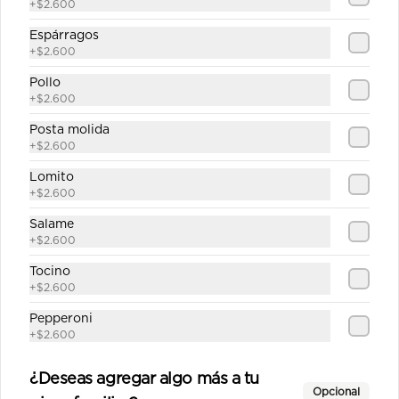
+
$2.600
$12.890
Espárragos
+
$2.600
Italiana mediana
Pollo
+
$2.600
Salsa de tomate casera, queso, 
jamón, aceitunas, pimentón, tomate, 
Posta molida
orégano.
+
$2.600
Lomito
$10.890
+
$2.600
Salame
La carreta mediana
+
$2.600
Salsa de tomate casera, queso, 
Tocino
jamón, palmitos, choclo, alcachofa, 
+
$2.600
aceitunas, orégano.
Pepperoni
+
$2.600
$12.690
¿Deseas agregar algo más a tu
Opcional