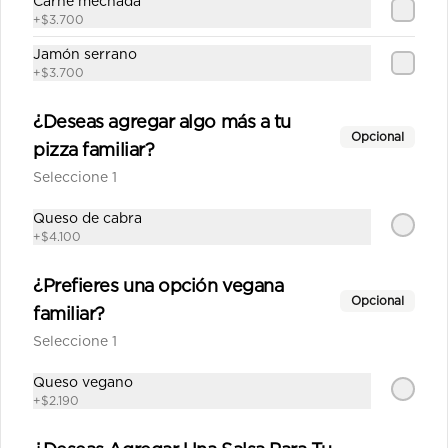
Carne mechada
+
$3.700
$13.190
Jamón serrano
+
$3.700
Margarita mediana
Salsa de tomate con albahaca, 
¿Deseas agregar algo más a tu
queso de cabra, albahaca fresca, 
Opcional
pizza familiar?
tomate.
Seleccione 1
$13.590
Queso de cabra
+
$4.100
Mechada mediana
¿Prefieres una opción vegana
Salsa de tomate casera, queso, 
Opcional
familiar?
carne mechada, choclo, aceitunas, 
orégano.
Seleccione 1
Queso vegano
$13.690
+
$2.190