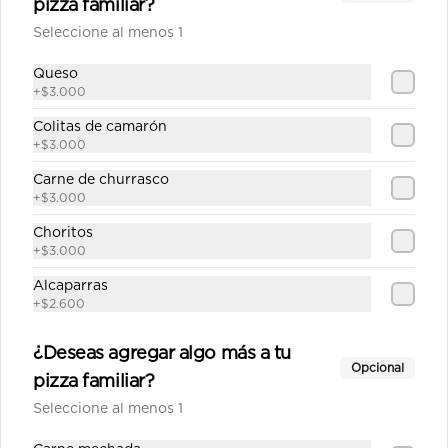
La huerta mediana
pizza familiar?
Salsa de tomate casera, queso, 
Seleccione al menos 1
champiñón, cebolla, alcachofa, 
choclo, pimentón, orégano.
Queso
+
$3.000
$12.590
Colitas de camarón
+
$3.000
Carne de churrasco
Maestranza mediana
+
$3.000
Salsa blanca casera, queso, pollo, 
jamón, champiñón, choclo, aceitunas, 
Choritos
orégano.
+
$3.000
Alcaparras
$12.790
+
$2.600
¿Deseas agregar algo más a tu
Mamasole Mediana
Opcional
pizza familiar?
Salsa de tomate casera, Queso, 
alcachofas, palmitos, pesto de 
Seleccione al menos 1
albahaca.