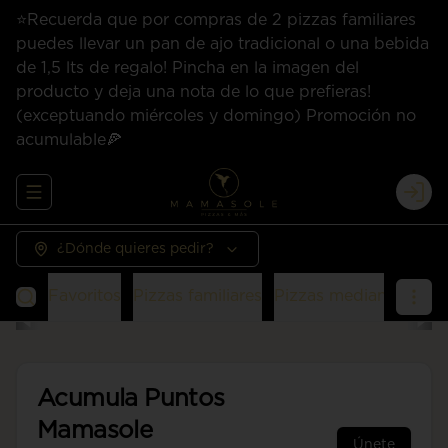
⭐Recuerda que por compras de 2 pizzas familiares
puedes llevar un pan de ajo tradicional o una bebida
de 1,5 lts de regalo! Pincha en la imagen del
producto y deja una nota de lo que prefieras!
(exceptuando miércoles y domingo) Promoción no
acumulable🍕
Abrir menu de navegación
Logi
¿Dónde quieres pedir?
Favoritos
Pizzas familiares
Pizzas medianas
San
Acumula
Puntos
Mamasole
Únete