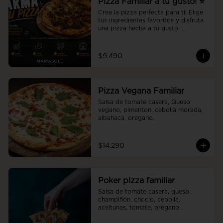
Pizza Familiar a tu gusto! ⭐
Crea la pizza perfecta para ti! Elige 
tus ingredientes favoritos y disfruta 
una pizza hecha a tu gusto, 
preparada al momento con la 
calidad y el sabor de Mamasole.
$9.490
Pizza Vegana Familiar
Salsa de tomate casera, Queso 
vegano, pimenton, cebolla morada, 
albahaca, oregano.
$14.290
Poker pizza familiar
Salsa de tomate casera, queso, 
champiñón, choclo, cebolla, 
aceitunas, tomate, orégano.