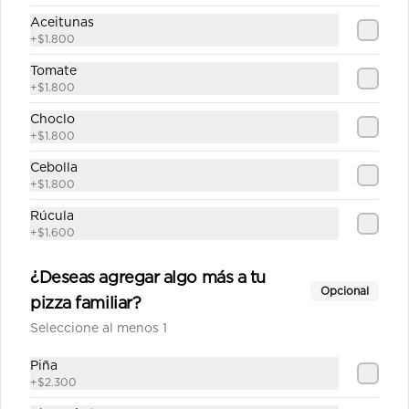
$12.690
Aceitunas
+
$1.800
Tomate
Española mediana
+
$1.800
Salsa de tomate casera, queso, 
jamón, choricillo, aceitunas, 
Choclo
pimentón, tomate, orégano.
+
$1.800
Cebolla
$11.690
+
$1.800
Rúcula
+
$1.600
Fantástica mediana
Salsa de tomate casera, queso, 
¿Deseas agregar algo más a tu
longaniza, carne de churrasco, 
Opcional
cebolla, pimentón, tomate, orégano.
pizza familiar?
Seleccione al menos 1
$12.790
Piña
+
$2.300
Fiesta pepperoni mediana