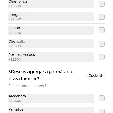
Champiñón
Salsa de tomate casera, queso, 
+
$2.300
jamón, pepperoni, cebolla, 
champiñón, aceitunas, pimiento 
Longaniza
verde.
+
$2.300
$12.790
Jamón
+
$2.300
Choricillo
Fugazza mediana
+
$2.300
Salsa de tomate casera, queso, 
Porotos verdes
cebolla cocida, aceitunas, orégano.
+
$2.300
¿Deseas agregar algo más a tu
$10.690
Opcional
pizza familiar?
Seleccione al menos 1
Gourmet mediana
Alcachofa
Salsa de tomate casera, queso, 
pepperoni, champiñón, posta molida, 
+
$2.600
orégano.
Palmitos