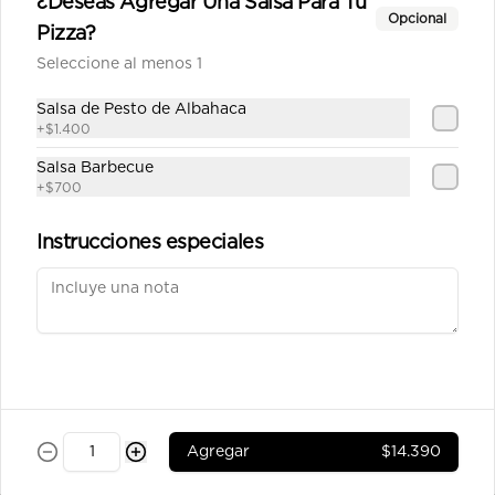
¿Deseas Agregar Una Salsa Para Tu
Mediterránea mediana
Opcional
Pizza?
Salsa de tomate casera, queso, 
chorizo, tocino, aceitunas, pimentón, 
Seleccione al menos 1
tomate y orégano.
Salsa de Pesto de Albahaca
$11.990
+
$1.400
Salsa Barbecue
+
$700
Napolitana mediana
Salsa de tomate casera, queso, 
Instrucciones especiales
tomate,aceitunas, pimentón orégano.
$10.390
Pepperoni mediana
Salsa de tomate casera, queso, 
pepperoni, orégano.
Agregar
$14.390