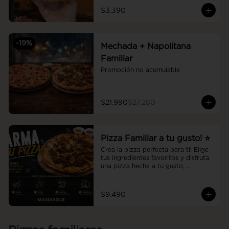
$3.390
-
19
%
Mechada + Napolitana
Familiar
Promoción no acumulable
$21.990
$27.280
Pizza Familiar a tu gusto! ⭐
Crea la pizza perfecta para ti! Elige 
tus ingredientes favoritos y disfruta 
una pizza hecha a tu gusto, 
preparada al momento con la 
calidad y el sabor de Mamasole.
$9.490