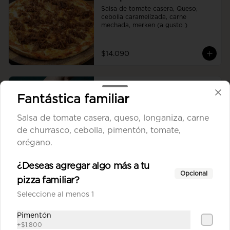
Salsa de tomate casera, Queso, 
cebolla caramelizada, carne 
mechada, merken (a gusto )
$14.090
Chacarera mediana
Fantástica familiar
Salsa de tomate casera, queso, 
porotos verdes, posta molida, ají 
Salsa de tomate casera, queso, longaniza, carne
oro, tomate.
de churrasco, cebolla, pimentón, tomate,
orégano.
$13.390
¿Deseas agregar algo más a tu
Opcional
pizza familiar?
Combo pizza mediana
Salsa de tomate casera, queso, 
Seleccione al menos 1
jamón, salame, choricillo, posta 
molida, pollo, tomate, orégano.
Pimentón
+
$1.800